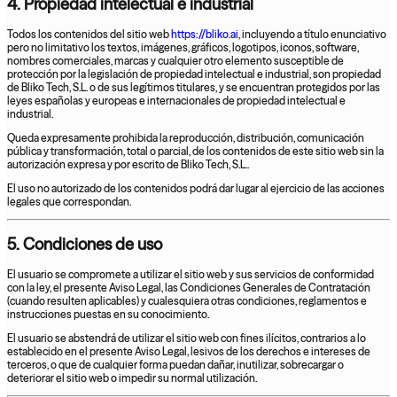
4. Propiedad intelectual e industrial
Todos los contenidos del sitio web
https://bliko.ai
, incluyendo a título enunciativo
pero no limitativo los textos, imágenes, gráficos, logotipos, iconos, software,
nombres comerciales, marcas y cualquier otro elemento susceptible de
protección por la legislación de propiedad intelectual e industrial, son propiedad
de Bliko Tech, S.L. o de sus legítimos titulares, y se encuentran protegidos por las
leyes españolas y europeas e internacionales de propiedad intelectual e
industrial.
Queda expresamente prohibida la reproducción, distribución, comunicación
pública y transformación, total o parcial, de los contenidos de este sitio web sin la
autorización expresa y por escrito de Bliko Tech, S.L..
El uso no autorizado de los contenidos podrá dar lugar al ejercicio de las acciones
legales que correspondan.
5. Condiciones de uso
El usuario se compromete a utilizar el sitio web y sus servicios de conformidad
con la ley, el presente Aviso Legal, las Condiciones Generales de Contratación
(cuando resulten aplicables) y cualesquiera otras condiciones, reglamentos e
instrucciones puestas en su conocimiento.
El usuario se abstendrá de utilizar el sitio web con fines ilícitos, contrarios a lo
establecido en el presente Aviso Legal, lesivos de los derechos e intereses de
terceros, o que de cualquier forma puedan dañar, inutilizar, sobrecargar o
deteriorar el sitio web o impedir su normal utilización.