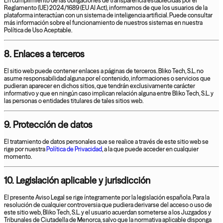
En cumplimiento de las obligaciones de transparencia establecidas por el
Reglamento (UE) 2024/1689 (EU AI Act), informamos de que los usuarios de la
plataforma interactúan con un sistema de inteligencia artificial. Puede consultar
más información sobre el funcionamiento de nuestros sistemas en nuestra
Política de Uso Aceptable.
8. Enlaces a terceros
El sitio web puede contener enlaces a páginas de terceros. Bliko Tech, S.L. no
asume responsabilidad alguna por el contenido, informaciones o servicios que
pudieran aparecer en dichos sitios, que tendrán exclusivamente carácter
informativo y que en ningún caso implican relación alguna entre Bliko Tech, S.L. y
las personas o entidades titulares de tales sitios web.
9. Protección de datos
El tratamiento de datos personales que se realice a través de este sitio web se
rige por nuestra
Política de Privacidad
, a la que puede acceder en cualquier
momento.
10. Legislación aplicable y jurisdicción
El presente Aviso Legal se rige íntegramente por la legislación española. Para la
resolución de cualquier controversia que pudiera derivarse del acceso o uso de
este sitio web, Bliko Tech, S.L. y el usuario acuerdan someterse a los Juzgados y
Tribunales de Ciutadella de Menorca, salvo que la normativa aplicable disponga