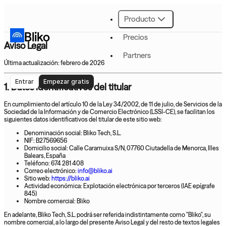
Producto
Bliko
Precios
Aviso Legal
Partners
Última actualización:
febrero de 2026
Entrar
Empezar gratis
1. Datos identificativos del titular
En cumplimiento del artículo 10 de la Ley 34/2002, de 11 de julio, de Servicios de la
Sociedad de la Información y de Comercio Electrónico (LSSI-CE), se facilitan los
siguientes datos identificativos del titular de este sitio web:
Denominación social:
Bliko Tech, S.L.
NIF:
B27569656
Domicilio social:
Calle Caramuixa S/N, 07760 Ciutadella de Menorca, Illes
Balears, España
Teléfono:
674 281 408
Correo electrónico:
info@bliko.ai
Sitio web:
https://bliko.ai
Actividad económica:
Explotación electrónica por terceros (IAE epígrafe
845)
Nombre comercial:
Bliko
En adelante, Bliko Tech, S.L. podrá ser referida indistintamente como "Bliko", su
nombre comercial, a lo largo del presente Aviso Legal y del resto de textos legales