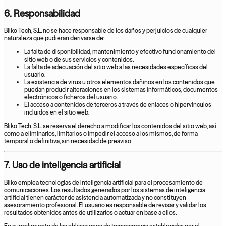
6. Responsabilidad
Bliko Tech, S.L. no se hace responsable de los daños y perjuicios de cualquier
naturaleza que pudieran derivarse de:
La falta de disponibilidad, mantenimiento y efectivo funcionamiento del
sitio web o de sus servicios y contenidos.
La falta de adecuación del sitio web a las necesidades específicas del
usuario.
La existencia de virus u otros elementos dañinos en los contenidos que
puedan producir alteraciones en los sistemas informáticos, documentos
electrónicos o ficheros del usuario.
El acceso a contenidos de terceros a través de enlaces o hipervínculos
incluidos en el sitio web.
Bliko Tech, S.L. se reserva el derecho a modificar los contenidos del sitio web, así
como a eliminarlos, limitarlos o impedir el acceso a los mismos, de forma
temporal o definitiva, sin necesidad de preaviso.
7. Uso de inteligencia artificial
Bliko emplea tecnologías de inteligencia artificial para el procesamiento de
comunicaciones. Los resultados generados por los sistemas de inteligencia
artificial tienen carácter de asistencia automatizada y no constituyen
asesoramiento profesional. El usuario es responsable de revisar y validar los
resultados obtenidos antes de utilizarlos o actuar en base a ellos.