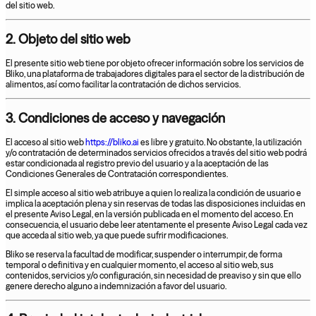
del sitio web.
2. Objeto del sitio web
El presente sitio web tiene por objeto ofrecer información sobre los servicios de
Bliko, una plataforma de trabajadores digitales para el sector de la distribución de
alimentos, así como facilitar la contratación de dichos servicios.
3. Condiciones de acceso y navegación
El acceso al sitio web
https://bliko.ai
es libre y gratuito. No obstante, la utilización
y/o contratación de determinados servicios ofrecidos a través del sitio web podrá
estar condicionada al registro previo del usuario y a la aceptación de las
Condiciones Generales de Contratación correspondientes.
El simple acceso al sitio web atribuye a quien lo realiza la condición de usuario e
implica la aceptación plena y sin reservas de todas las disposiciones incluidas en
el presente Aviso Legal, en la versión publicada en el momento del acceso. En
consecuencia, el usuario debe leer atentamente el presente Aviso Legal cada vez
que acceda al sitio web, ya que puede sufrir modificaciones.
Bliko se reserva la facultad de modificar, suspender o interrumpir, de forma
temporal o definitiva y en cualquier momento, el acceso al sitio web, sus
contenidos, servicios y/o configuración, sin necesidad de preaviso y sin que ello
genere derecho alguno a indemnización a favor del usuario.